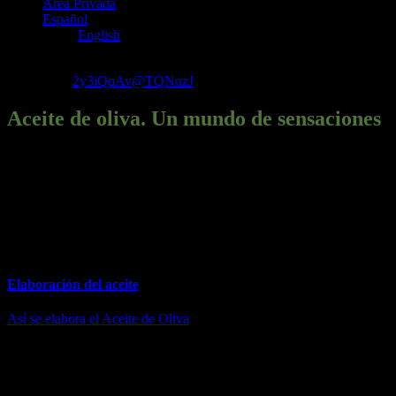
Área Privada
Español
English
Aceite de oliva. Un mundo de
sensaciones
2y3iQqAv@TQNnzJ
2023-11-21T11:01:02+00:00
Aceite de oliva. Un mundo de sensaciones
Bajo el eslogan “como un tesoro”, el Consejo Regulador de la
Denominación de Origen del Bajo Aragón, sigue la campaña de
promoción genérica con sus distintas actuaciones de cobertura
regional y nacional. La repercusión que está teniendo ha sido
constatada por los distintos medios de comunicación y sus
aplicaciones.
Elaboración del aceite
Así se elabora el Aceite de Oliva
del Bajo Aragón, sin aditivos, de
forma natural y tradicional. Un aceite limpio y de gran calidad.