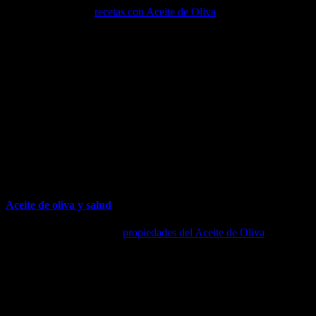
Prepare las mejores
recetas con Aceite de Oliva
Virgen del Bajo
Aragón. Pilar fundamental de la dieta mediterránea.
Aceite de oliva y salud
Descubra las beneficiosas
propiedades del Aceite de Oliva
en
nuestra nutrición.