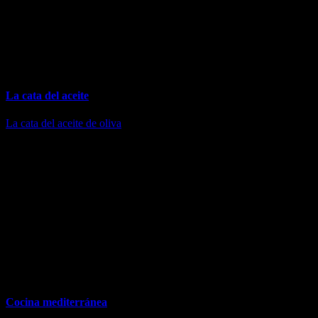
La cata del aceite
La cata del aceite de oliva
determina su calidad: limpieza, aroma,
sabor… hacen del aceite un elemento imprescindible en nuestra
cocina
Cocina mediterránea