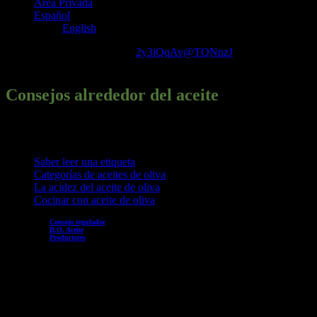
Área Privada
Español
English
Consejos alrededor del aceite
2y3iQqAv@TQNnzJ
2022-12-
07T13:10:31+00:00
Consejos alrededor del aceite
A continuación le detallamos una serie de consejos sobre el aceite:
su compra, calidades y utilización:
Saber leer una etiqueta
Categorías de aceites de oliva
La acidez del aceite de oliva
Cocinar con aceite de oliva
Consejo regulador
D.O. Aceite
Productores