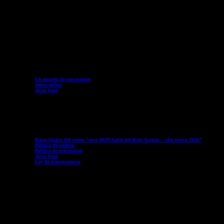
Un mundo de sensaciones
Venta online
Aviso legal
Bases legales del sorteo “aove DOP Aceite del Bajo Aragón – año nuevo 2026”
Política de cookies
Política de privacidad
Aviso legal
Ley de transparencia
Edificio Molino Mayor, 1ª planta, 44600 Alcañiz (Teruel)
ESPAÑA Tel: 978 834 009 Fax: 978 834 358 © 2022 Aceite