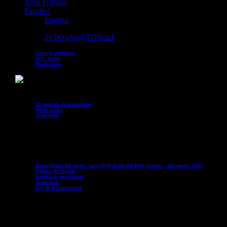
Área Privada
Español
English
Venta online
2y3iQqAv@TQNnzJ
2022-11-21T13:07:46+00:00
Consejo regulador
D.O. Aceite
Productores
Un mundo de sensaciones
Venta online
Aviso legal
Bases legales del sorteo “aove DOP Aceite del Bajo Aragón – año nuevo 2026”
Política de cookies
Política de privacidad
Aviso legal
Ley de transparencia