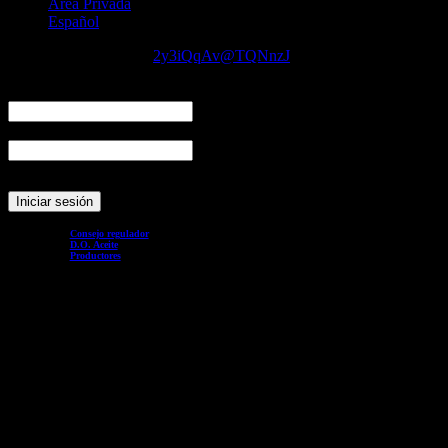
Área Privada
Español
Área Privada – Acceso
2y3iQqAv@TQNnzJ
2023-12-
06T17:31:45+00:00
Nombre de usuario o correo electrónico
Contraseña
Consejo regulador
D.O. Aceite
Productores